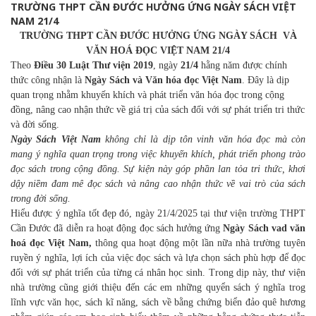
TRƯỜNG THPT CẦN ĐƯỚC HƯỞNG ỨNG NGÀY SÁCH VIỆT
NAM 21/4
TRƯỜNG THPT CẦN ĐƯỚC HƯỞNG ỨNG NGÀY SÁCH VÀ
VĂN HOÁ ĐỌC VIỆT NAM 21/4
Theo
Điều 30 Luật Thư viện 2019
, ngày
21/4
hằng năm được chính
thức công nhận là
Ngày Sách và Văn hóa đọc Việt Nam
. Đây là dịp
quan trọng nhằm khuyến khích và phát triển văn hóa đọc trong cộng
đồng, nâng cao nhận thức về giá trị của sách đối với sự phát triển tri thức
và đời sống.
Ngày Sách Việt Nam
không chỉ là dịp tôn vinh văn hóa đọc mà còn
mang ý nghĩa quan trọng trong việc khuyến khích, phát triển phong trào
đọc sách trong cộng đồng. Sự kiện này góp phần lan tỏa tri thức, khơi
dậy niềm đam mê đọc sách và nâng cao nhận thức về vai trò của sách
trong đời sống.
Hiểu được ý nghĩa tốt đẹp đó, ngày 21/4/2025 tại thư viện trường THPT
Cần Đước đã diễn ra hoạt động đọc sách hưởng ứng
Ngày Sách vad văn
hoá đọc Việt Nam,
thông qua hoạt động một lần nữa nhà trường tuyên
ruyền ý nghĩa, lợi ích của việc đọc sách và lựa chọn sách phù hợp để đọc
đối với sự phát triển của từng cá nhân học sinh. Trong dịp này, thư viện
nhà trường cũng giới thiệu đến các em những quyển sách ý nghĩa trog
lĩnh vực văn học, sách kĩ năng, sách về bằng chứng biển đảo quê hương