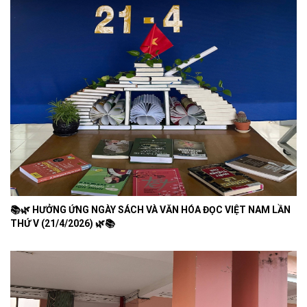
📚🌿 HƯỞNG ỨNG NGÀY SÁCH VÀ VĂN HÓA ĐỌC VIỆT NAM LẦN
THỨ V (21/4/2026) 🌿📚