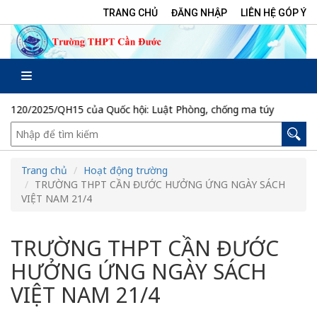
TRANG CHỦ
ĐĂNG NHẬP
LIÊN HỆ GÓP Ý
 của Quốc hội: Luật Phòng, chống ma túy
CTr/TU ngày 06/7/
Trang chủ
Hoạt động trường
TRƯỜNG THPT CẦN ĐƯỚC HƯỞNG ỨNG NGÀY SÁCH
VIỆT NAM 21/4
TRƯỜNG THPT CẦN ĐƯỚC
HƯỞNG ỨNG NGÀY SÁCH
VIỆT NAM 21/4