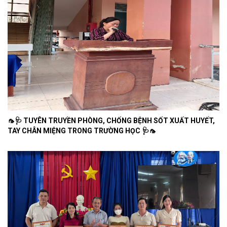
🦟🩺 TUYÊN TRUYỀN PHÒNG, CHỐNG BỆNH SỐT XUẤT HUYẾT,
TAY CHÂN MIỆNG TRONG TRƯỜNG HỌC 🩺🦟