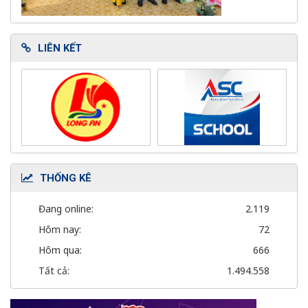
LIÊN KẾT
THỐNG KÊ
Đang online:
2.119
Hôm nay:
72
Hôm qua:
666
Tất cả:
1.494.558