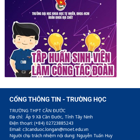
CỔNG THÔNG TIN - TRƯỜNG HỌC
TRƯỜNG THPT CẦN ĐƯỚC
Địa chỉ: Ấp 9 Xã Cần Đước, Tỉnh Tây Ninh
Điện thoạri: (+84) 02723885243
Email: c3canduoc.longan@moet.edu.vn
Người chịu trách nhiệm nội dung: Nguyễn Tuấn Huy