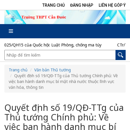
TRANG CHỦ
ĐĂNG NHẬP
LIÊN HỆ GÓP Ý
25/QH15 của Quốc hội: Luật Phòng, chống ma túy
CTr/TU ng
Trang chủ
Văn bản Thũ tướng
Quyết định số 19/QĐ-TTg của Thủ tướng Chính phủ: Về
việc ban hành danh mục bí mật nhà nước thuộc lĩnh vực
văn hóa, thông tin
Quyết định số 19/QĐ-TTg của
Thủ tướng Chính phủ: Về
việc ban hành danh mục bí