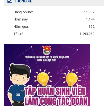
THỐNG KÊ
Đang online:
11.982
Hôm nay:
1.144
Hôm qua:
952
Tất cả:
1.493.060