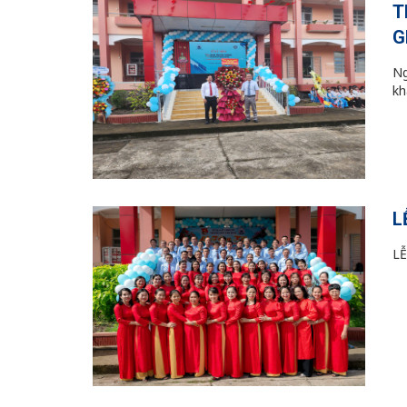
T
G
Ng
kh
L
LỄ