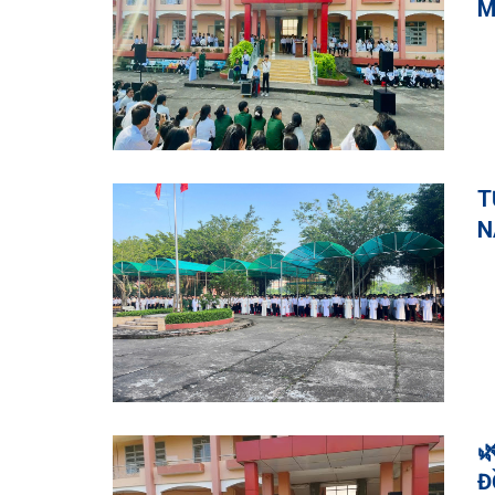
M
T
N

Đ