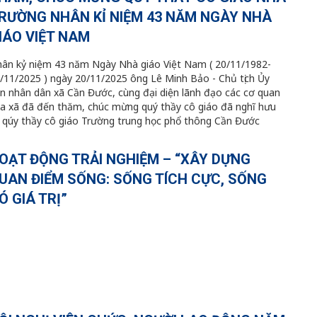
RƯỜNG NHÂN KỈ NIỆM 43 NĂM NGÀY NHÀ
IÁO VIỆT NAM
ân kỷ niệm 43 năm Ngày Nhà giáo Việt Nam ( 20/11/1982-
/11/2025 ) ngày 20/11/2025 ông Lê Minh Bảo - Chủ tịch Ủy
n nhân dân xã Cần Đước, cùng đại diện lãnh đạo các cơ quan
a xã đã đến thăm, chúc mừng quý thầy cô giáo đã nghĩ hưu
 qúy thầy cô giáo Trường trung học phổ thông Cần Đước
OẠT ĐỘNG TRẢI NGHIỆM – “XÂY DỰNG
UAN ĐIỂM SỐNG: SỐNG TÍCH CỰC, SỐNG
Ó GIÁ TRỊ”