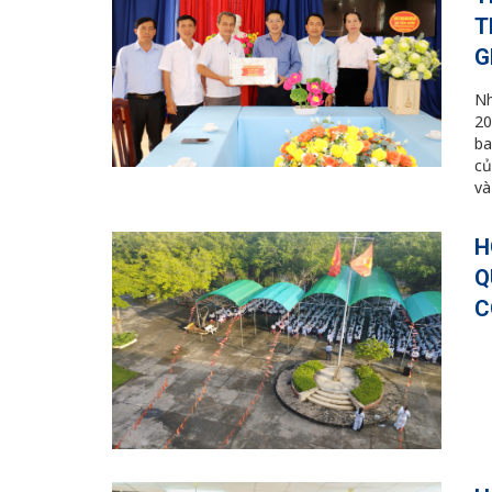
T
G
Nh
20
ba
củ
và
H
Q
C