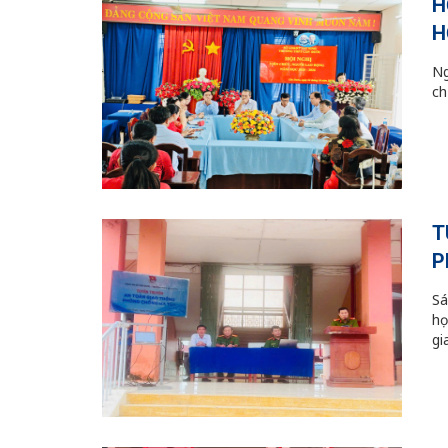
H
H
Ng
ch
T
P
Sá
họ
gi