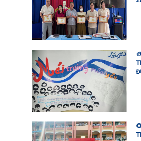
2

T
Đ

T