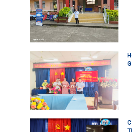
H
G
C
T