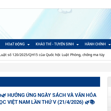
HOẠT ĐỘNG
KHẢO THÍ - TUYỂN SINH
HÀNH CHÍNH
5/QH15 của Quốc hội: Luật Phòng, chống ma túy
CTr/TU ngà
🌿 HƯỞNG ỨNG NGÀY SÁCH VÀ VĂN HÓA
ỌC VIỆT NAM LẦN THỨ V (21/4/2026) 🌿📚