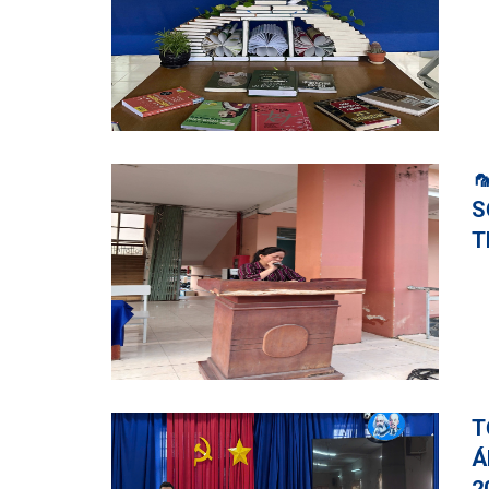

S
T
T
Á