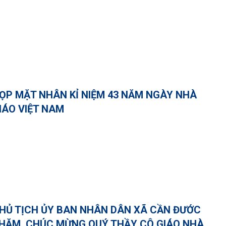
ỌP MẶT NHÂN KỈ NIỆM 43 NĂM NGÀY NHÀ
IÁO VIỆT NAM
HỦ TỊCH ỦY BAN NHÂN DÂN XÃ CẦN ĐƯỚC
HĂM, CHÚC MỪNG QUÝ THẦY CÔ GIÁO NHÀ