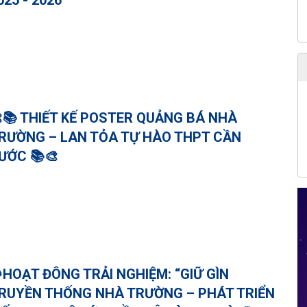
025 - 2026
📚 THIẾT KẾ POSTER QUẢNG BÁ NHÀ
RƯỜNG – LAN TỎA TỰ HÀO THPT CẦN
ƯỚC 📚🎨
HOẠT ĐÔNG TRẢI NGHIỆM: “GIỮ GÌN
RUYỀN THỐNG NHÀ TRƯỜNG – PHÁT TRIỂN