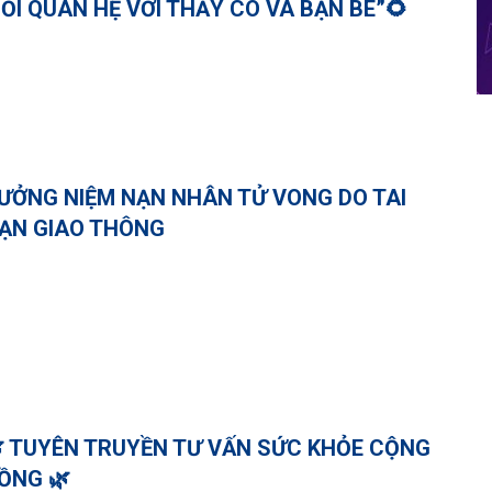
ỐI QUAN HỆ VỚI THẦY CÔ VÀ BẠN BÈ”🌻
ƯỞNG NIỆM NẠN NHÂN TỬ VONG DO TAI
ẠN GIAO THÔNG
 TUYÊN TRUYỀN TƯ VẤN SỨC KHỎE CỘNG
ỒNG 🌿