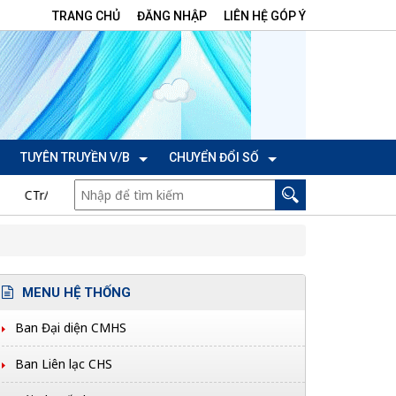
TRANG CHỦ
ĐĂNG NHẬP
LIÊN HỆ GÓP Ý
TUYÊN TRUYỀN V/B
CHUYỂN ĐỔI SỐ
y 06/7/2026 của Ban Thường vụ Tỉnh ủy thực hiện Nghị quyết số 04
MENU HỆ THỐNG
Ban Đại diện CMHS
Ban Liên lạc CHS