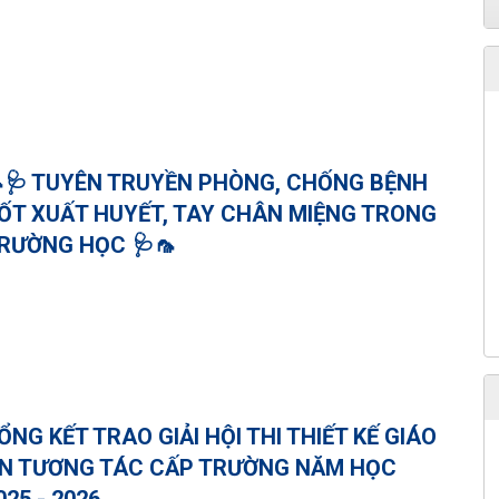
🩺 TUYÊN TRUYỀN PHÒNG, CHỐNG BỆNH
ỐT XUẤT HUYẾT, TAY CHÂN MIỆNG TRONG
RƯỜNG HỌC 🩺🦟
ỔNG KẾT TRAO GIẢI HỘI THI THIẾT KẾ GIÁO
N TƯƠNG TÁC CẤP TRƯỜNG NĂM HỌC