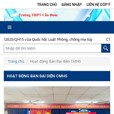
TRANG CHỦ
ĐĂNG NHẬP
LIÊN HỆ GÓP Ý
/2025/QH15 của Quốc hội: Luật Phòng, chống ma túy
CTr/TU 
Trang chủ
Hoạt động Ban Đại diện CMHS
HOẠT ĐỘNG BAN ĐẠI DIỆN CMHS