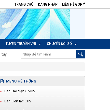
TRANG CHỦ
ĐĂNG NHẬP
LIÊN HỆ GÓP Ý
TUYÊN TRUYỀN V/B
CHUYỂN ĐỔI SỐ
CTr/TU ngày 06/7/2026 của Ban Thường vụ Tỉnh ủy thực hiện N
MENU HỆ THỐNG
Ban Đại diện CMHS
Ban Liên lạc CHS