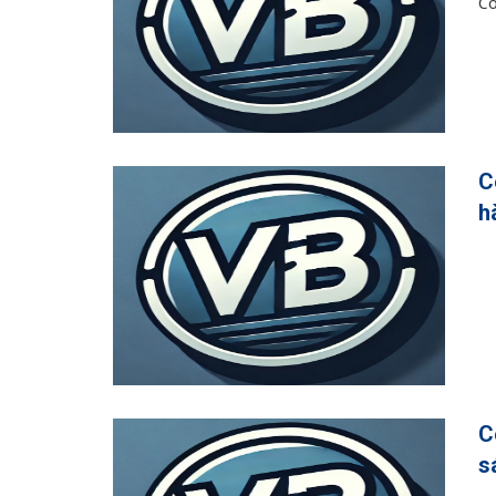
Cô
C
h
C
s