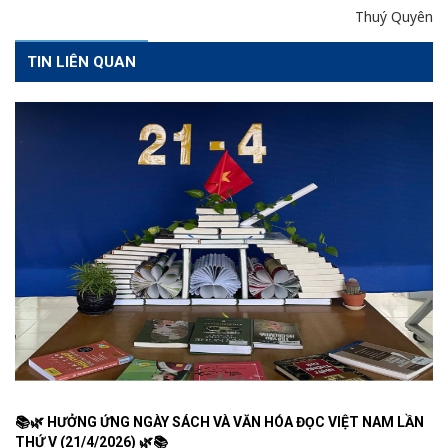
Thuý Quyên
TIN LIÊN QUAN
📚🌿 HƯỞNG ỨNG NGÀY SÁCH VÀ VĂN HÓA ĐỌC VIỆT NAM LẦN
THỨ V (21/4/2026) 🌿📚