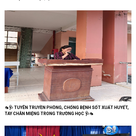
🦟🩺 TUYÊN TRUYỀN PHÒNG, CHỐNG BỆNH SỐT XUẤT HUYẾT,
TAY CHÂN MIỆNG TRONG TRƯỜNG HỌC 🩺🦟