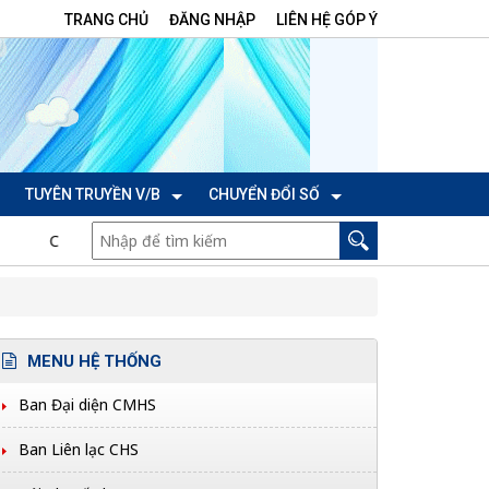
TRANG CHỦ
ĐĂNG NHẬP
LIÊN HỆ GÓP Ý
TUYÊN TRUYỀN V/B
CHUYỂN ĐỔI SỐ
CTr/TU ngày 06/7/2026 của Ban Thường vụ Tỉnh ủy thực hiện Ngh
MENU HỆ THỐNG
Ban Đại diện CMHS
Ban Liên lạc CHS