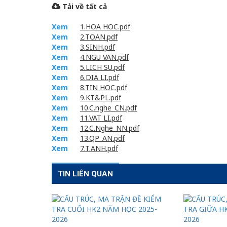
Tải về tất cả
Xem
1.HOA HOC.pdf
Xem
2.TOAN.pdf
Xem
3.SINH.pdf
Xem
4.NGU VAN.pdf
Xem
5.LICH SU.pdf
Xem
6.DIA LI.pdf
Xem
8.TIN HOC.pdf
Xem
9.KT&PL.pdf
Xem
10.C.nghe_CN.pdf
Xem
11.VAT LI.pdf
Xem
12.C.Nghe_NN.pdf
Xem
13.QP_AN.pdf
Xem
7.T.ANH.pdf
TIN LIÊN QUAN