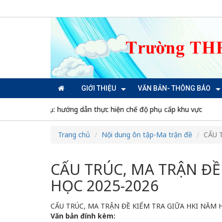
GIỚI THIỆU
VĂN BẢN- THÔNG BÁO
a Bộ Nội vụ: hướng dẫn thực hiện chế độ phụ cấp khu vực
Lu
Trang chủ
Nội dung ôn tập-Ma trận đề
CẤU 
CẤU TRÚC, MA TRẬN ĐỀ
HỌC 2025-2026
CẤU TRÚC, MA TRẬN ĐỀ KIỂM TRA GIỮA HKI NĂM 
Văn bản đính kèm: