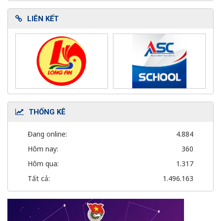
LIÊN KẾT
THỐNG KÊ
Đang online:
4.884
Hôm nay:
360
Hôm qua:
1.317
Tất cả:
1.496.163