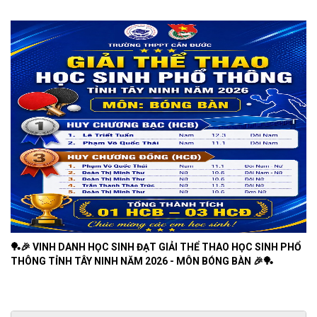
🏓🎉 VINH DANH HỌC SINH ĐẠT GIẢI THỂ THAO HỌC SINH PHỔ
THÔNG TỈNH TÂY NINH NĂM 2026 - MÔN BÓNG BÀN 🎉🏓