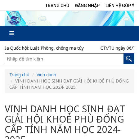
TRANG CHỦ
ĐĂNG NHẬP
LIÊN HỆ GÓP Ý
uật Phòng, chống ma túy
CTr/TU ngày 06/7/2026 của Ban Thư
Trang chủ
Vinh danh
VINH DANH HỌC SINH ĐẠT GIẢI HỘI KHOẺ PHÙ ĐỔNG
CẤP TỈNH NĂM HỌC 2024- 2025
VINH DANH HỌC SINH ĐẠT
GIẢI HỘI KHOẺ PHÙ ĐỔNG
CẤP TỈNH NĂM HỌC 2024-