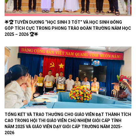
🌟🏆 TUYÊN DƯƠNG “HỌC SINH 3 TỐT” VÀ HỌC SINH ĐÓNG
GÓP TÍCH CỰC TRONG PHONG TRÀO ĐOÀN TRƯỜNG NĂM HỌC
2025 – 2026 🏆🌟
TỔNG KẾT VÀ TRAO THƯỞNG CHO GIÁO VIÊN ĐẠT THÀNH TÍCH
CAO TRONG HỘI THI GIÁO VIÊN CHỦ NHIỆM GIỎI CẤP TỈNH
NĂM 2025 VÀ GIÁO VIÊN DẠY GIỎI CẤP TRƯỜNG NĂM 2025-
2026