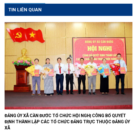
TIN LIÊN QUAN
ĐẢNG ỦY XÃ CẦN ĐƯỚC TỔ CHỨC HỘI NGHỊ CÔNG BỐ QUYẾT
ĐỊNH THÀNH LẬP CÁC TỔ CHỨC ĐẢNG TRỰC THUỘC ĐẢNG ỦY
XÃ