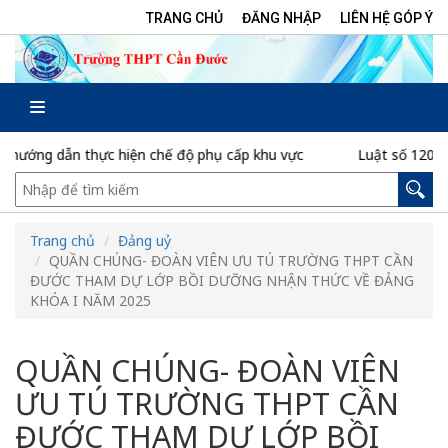
TRANG CHỦ
ĐĂNG NHẬP
LIÊN HỆ GÓP Ý
 thực hiện chế độ phụ cấp khu vực
Luật số 120/2025/QH15 c
Trang chủ
Đảng uỷ
QUẦN CHÚNG- ĐOÀN VIÊN ƯU TÚ TRƯỜNG THPT CẦN
ĐƯỚC THAM DỰ LỚP BỒI DƯỠNG NHẬN THỨC VỀ ĐẢNG
KHÓA I NĂM 2025
QUẦN CHÚNG- ĐOÀN VIÊN
ƯU TÚ TRƯỜNG THPT CẦN
ĐƯỚC THAM DỰ LỚP BỒI