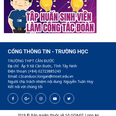
CỔNG THÔNG TIN - TRƯỜNG HỌC
TRƯỜNG THPT CẦN ĐƯỚC
Địa chỉ: Ấp 9 Xã Cần Đước, Tỉnh Tây Ninh
Điện thoạri: (+84) 02723885243
Email: c3canduoc.longan@moet.edu.vn
Người chịu trách nhiệm nội dung: Nguyễn Tuấn Huy
Kết nối với chúng tôi
2019 © Bản quyền thuộc về Sở GD&ĐT Long An